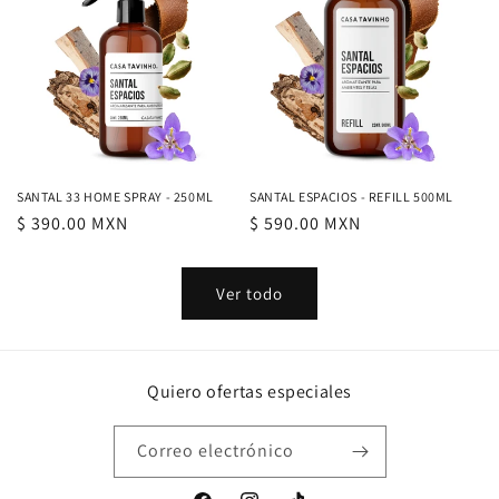
SANTAL 33 HOME SPRAY - 250ML
SANTAL ESPACIOS - REFILL 500ML
Precio
$ 390.00 MXN
Precio
$ 590.00 MXN
habitual
habitual
Ver todo
Quiero ofertas especiales
Correo electrónico