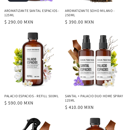
AROMATIZANTE SANTAL ESPACIOS -
AROMATIZANTE SOHO MILANO -
125ML
250ML
Precio
$ 290.00 MXN
Precio
$ 390.00 MXN
habitual
habitual
PALACIO ESPACIOS - REFILL 500ML
SANTAL + PALACIO DUO HOME SPRAY
125ML
Precio
$ 590.00 MXN
Precio
$ 410.00 MXN
habitual
habitual